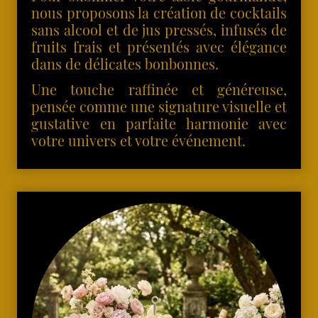
nous proposons la création de cocktails
sans alcool et de jus pressés, infusés de
fruits frais et présentés avec élégance
dans de délicates bonbonnes.
Une touche raffinée et généreuse,
pensée comme une signature visuelle et
gustative en parfaite harmonie avec
votre univers et votre événement.