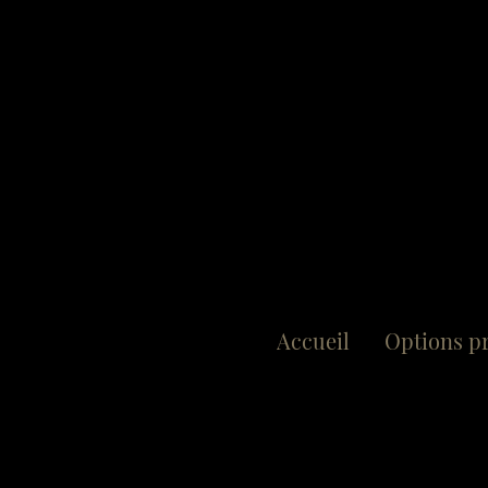
Accueil
Options 