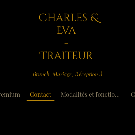
Charles &
Eva
-
Traiteur
Brunch, Mariage, Réception à
domicile, Repas d'Entreprise...
premium
Contact
Modalités et fonctionnement